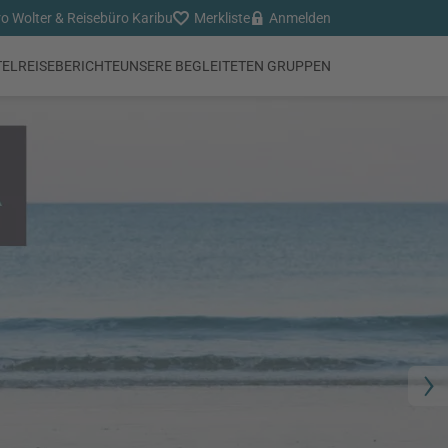
o Wolter & Reisebüro Karibu
Merkliste
Anmelden
TEL
REISEBERICHTE
UNSERE BEGLEITETEN GRUPPEN