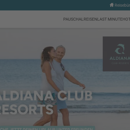
Reisebür
PAUSCHALREISEN
LAST MINUTE
HO